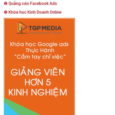
❷ Quảng cáo Facebook Ads
❸ Khóa học Kinh Doanh Online