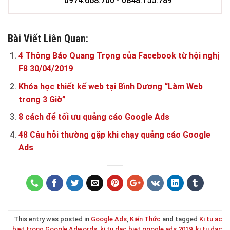
0974.668.700 - 0848.155.789
Bài Viết Liên Quan:
4 Thông Báo Quang Trọng của Facebook từ hội nghị
F8 30/04/2019
Khóa học thiết kế web tại Bình Dương “Làm Web
trong 3 Giờ”
8 cách để tối ưu quảng cáo Google Ads
48 Câu hỏi thường gặp khi chạy quảng cáo Google
Ads
This entry was posted in
Google Ads
,
Kiến Thức
and tagged
Ki tu ac
biet trong Google Adwords
,
ki tu dac biet google ads 2019
,
ki tu dac