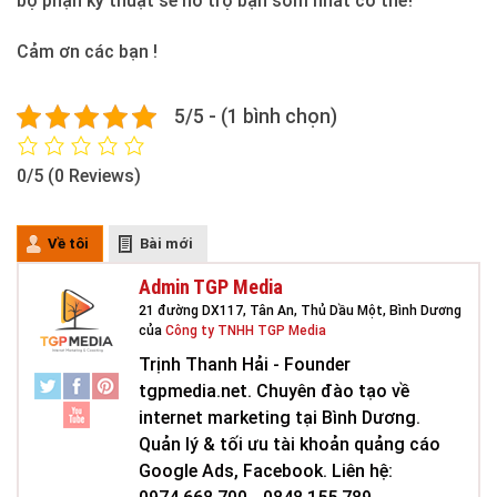
bộ phận kỷ thuật sẽ hỗ trợ bạn sớm nhất có thể!
Cảm ơn các bạn !
5/5 - (1 bình chọn)
0/5
(0 Reviews)
Về tôi
Bài mới
Admin TGP Media
21 đường DX117, Tân An, Thủ Dầu Một, Bình Dương
của
Công ty TNHH TGP Media
Trịnh Thanh Hải - Founder
tgpmedia.net. Chuyên đào tạo về
internet marketing tại Bình Dương.
Quản lý & tối ưu tài khoản quảng cáo
Google Ads, Facebook. Liên hệ: