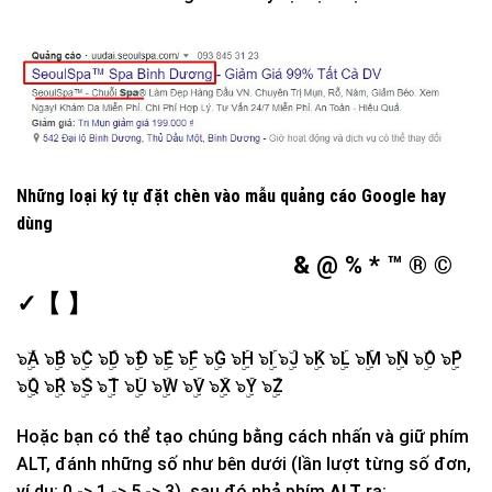
Những loại ký tự đặt chèn vào mẫu quảng cáo Google hay
dùng
& @ % * ™ ® ©
✓【 】
๖ۣۜA ๖ۣۜB ๖ۣۜC ๖ۣۜD ๖ۣۜĐ ๖ۣۜE ๖ۣۜF ๖ۣۜG ๖ۣۜH ๖ۣۜI ๖ۣۜJ ๖ۣۜK ๖ۣۜL ๖ۣۜM ๖ۣۜN ๖ۣۜO ๖ۣۜP
๖ۣۜQ ๖ۣۜR ๖ۣۜS ๖ۣۜT ๖ۣۜU ๖ۣۜW ๖ۣۜV ๖ۣۜX ๖ۣۜY ๖ۣۜZ
Hoặc bạn có thể tạo chúng bằng cách nhấn và giữ phím
ALT, đánh những số như bên dưới (lần lượt từng số đơn,
ví dụ: 0 -> 1 -> 5 -> 3), sau đó nhả phím
ALT
ra: