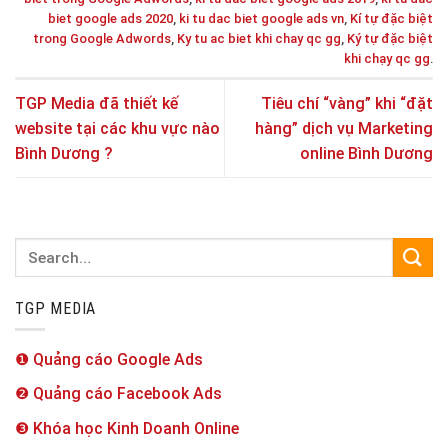
biet google ads 2020
,
ki tu dac biet google ads vn
,
Kí tự đặc biệt
trong Google Adwords
,
Ky tu ac biet khi chay qc gg
,
Ký tự đặc biệt
khi chạy qc gg
.
TGP Media đã thiết kế
Tiêu chí “vàng” khi “đặt
website tại các khu vực nào
hàng” dịch vụ Marketing
Bình Dương ?
online Bình Dương
TGP MEDIA
❶ Quảng cáo Google Ads
❷ Quảng cáo Facebook Ads
❸ Khóa học Kinh Doanh Online