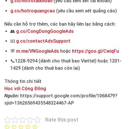
g.co/hotrotaikhoan
(yêu cầu xem xét tài khoản)
g.co/hotroquangcao
(yêu cầu xem xét quảng cáo)
Nếu cần hỗ trợ thêm, các bạn hãy liên lạc bằng cách:
👥
g.co/CongDongGoogleAds
📧
g.co/contactAdsSupport
💬
m.me/VNGoogleAds
hoặc
https://goo.gl/CwiqFu
📞1228-9294 (dành cho thuê bao Viettel) hoặc 1201-
1429 (dành cho thuê bao còn lại)
Thông tin chi tiết
Học với Cộng Đồng
Nguồn:
https://support.google.com/profile/1068479?
sjid=13626569435548324467-AP
Rate this post