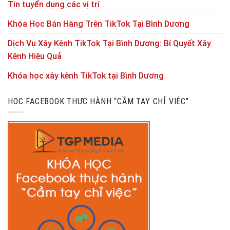
Tin tuyển dụng các vị trí
Khóa Học Bán Hàng Trên TikTok Tại Bình Dương
Dịch Vụ Xây Kênh TikTok Tại Bình Dương: Bí Quyết Xây
Kênh Hiệu Quả
Khóa học xây kênh TikTok tại Bình Dương
HỌC FACEBOOK THỰC HÀNH “CẦM TAY CHỈ VIỆC”