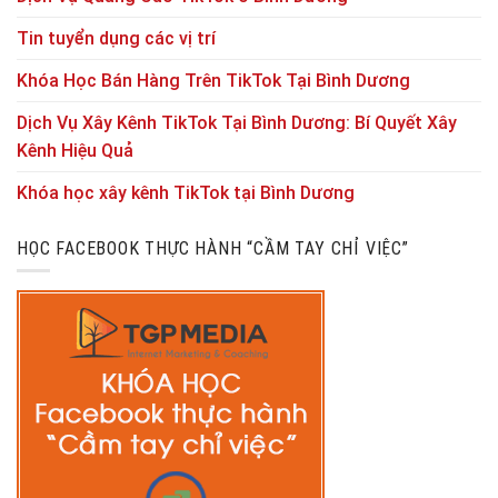
Tin tuyển dụng các vị trí
Khóa Học Bán Hàng Trên TikTok Tại Bình Dương
Dịch Vụ Xây Kênh TikTok Tại Bình Dương: Bí Quyết Xây
Kênh Hiệu Quả
Khóa học xây kênh TikTok tại Bình Dương
HỌC FACEBOOK THỰC HÀNH “CẦM TAY CHỈ VIỆC”