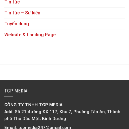
Tin tức
Tin tức – Sự kiện
Tuyển dụng
Website & Landing Page
TGP MEDIA
CÔNG TY TNHH TGP MEDIA
Add:
Số 21 đường ĐX 117, Khu 7, Phuờng Tân An, Thành
phố Thủ Dầu Một, Bình Dương
Email:
tgpmedia247@gmail.com