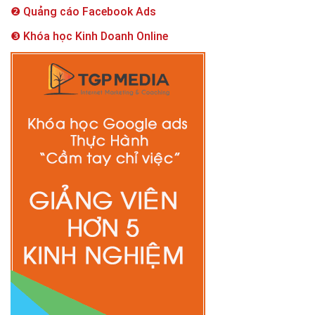
❷ Quảng cáo Facebook Ads
❸ Khóa học Kinh Doanh Online