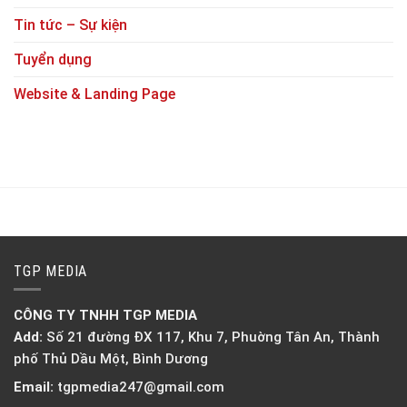
Tin tức – Sự kiện
Tuyển dụng
Website & Landing Page
TGP MEDIA
CÔNG TY TNHH TGP MEDIA
Add:
Số 21 đường ĐX 117, Khu 7, Phuờng Tân An, Thành
phố Thủ Dầu Một, Bình Dương
Email:
tgpmedia247@gmail.com