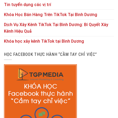
Tin tuyển dụng các vị trí
Khóa Học Bán Hàng Trên TikTok Tại Bình Dương
Dịch Vụ Xây Kênh TikTok Tại Bình Dương: Bí Quyết Xây
Kênh Hiệu Quả
Khóa học xây kênh TikTok tại Bình Dương
HỌC FACEBOOK THỰC HÀNH “CẦM TAY CHỈ VIỆC”