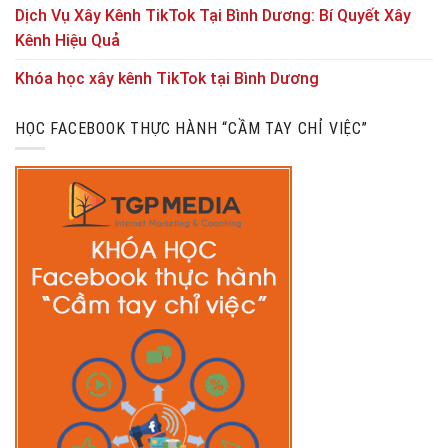
Dịch Vụ Xây Kênh TikTok Tại Bình Dương: Bí Quyết Xây
Kênh Hiệu Quả
Khóa học xây kênh TikTok tại Bình Dương
HỌC FACEBOOK THỰC HÀNH “CẦM TAY CHỈ VIỆC”