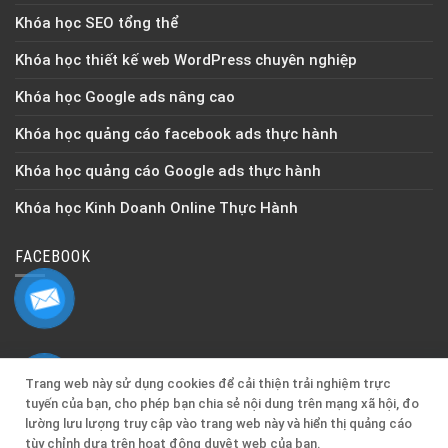
Khóa học SEO tổng thể
Khóa học thiết kế web WordPress chuyên nghiệp
Khóa học Google ads nâng cao
Khóa học quảng cáo facebook ads thực hành
Khóa học quảng cáo Google ads thực hành
Khóa học Kinh Doanh Online Thực Hành
FACEBOOK
Quan tâm Zalo OA để cập nhật thông tin mới nhất !
Trang web này sử dụng cookies để cải thiện trải nghiệm trực
tuyến của bạn, cho phép bạn chia sẻ nội dung trên mạng xã hội, đo
lường lưu lượng truy cập vào trang web này và hiển thị quảng cáo
Copyright © 2026 | Quản lý & Điều hành bởi
TGP MEDIA
tùy chỉnh dựa trên hoạt động duyệt web của bạn.