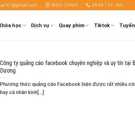
dia247@gmail.com
8h00-20h00
0848 155 789
Khóa học
Dịch vụ
Quay phim
Tiktok
Tuyển
Công ty quảng cáo facebook chuyên nghiệp và uy tín tại B
Dương
Phương thức quảng cáo Facebook hiện được rất nhiều cô
hay cá nhân kinh[...]