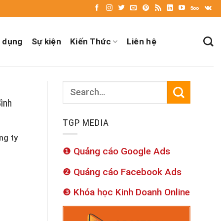
 dụng
Sự kiện
Kiến Thức
Liên hệ
ình
TGP MEDIA
ng ty
❶ Quảng cáo Google Ads
❷ Quảng cáo Facebook Ads
❸ Khóa học Kinh Doanh Online