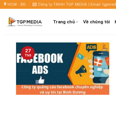
HCM - BD
Công ty TNHH TGP MEDIA | Email: tgpme
Trang chủ
Về chúng tôi
27
Th5