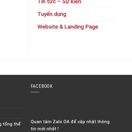
Tin tức – Sự kiện
Tuyển dụng
Website & Landing Page
FACEBOOK
Quan tâm Zalo OA để cập nhật thông
g tổng thể
tin mới nhất !