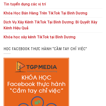
Tin tuyển dụng các vị trí
Khóa Học Bán Hàng Trên TikTok Tại Bình Dương
Dịch Vụ Xây Kênh TikTok Tại Bình Dương: Bí Quyết Xây
Kênh Hiệu Quả
Khóa học xây kênh TikTok tại Bình Dương
HỌC FACEBOOK THỰC HÀNH “CẦM TAY CHỈ VIỆC”