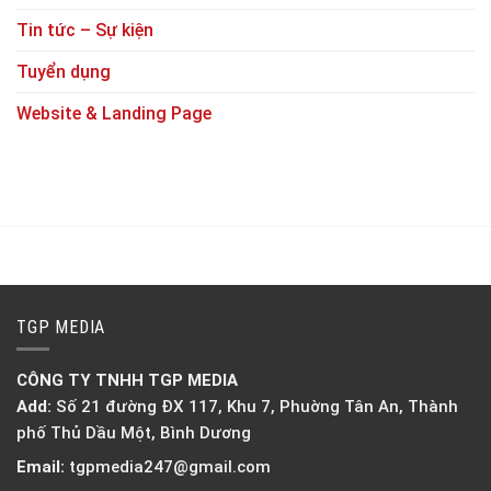
Tin tức – Sự kiện
Tuyển dụng
Website & Landing Page
TGP MEDIA
CÔNG TY TNHH TGP MEDIA
Add:
Số 21 đường ĐX 117, Khu 7, Phuờng Tân An, Thành
phố Thủ Dầu Một, Bình Dương
Email:
tgpmedia247@gmail.com