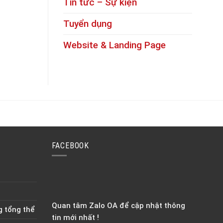
Tin tức – Sự kiện
Tuyển dụng
Website & Landing Page
FACEBOOK
Quan tâm Zalo OA để cập nhật thông
g tổng thể
tin mới nhất !