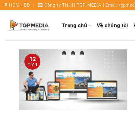
HCM - BD
Công ty TNHH TGP MEDIA | Email: tgpme
Trang chủ
Về chúng tôi
12
Th11