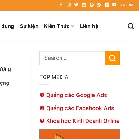
 dụng
Sự kiện
Kiến Thức
Liên hệ
lượng
TGP MEDIA
ượng
❶ Quảng cáo Google Ads
❷ Quảng cáo Facebook Ads
❸ Khóa học Kinh Doanh Online