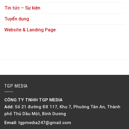
Tin tức – Sự kiện
Tuyển dụng
Website & Landing Page
TGP MEDIA
CÔNG TY TNHH TGP MEDIA
Add:
Số 21 đường ĐX 117, Khu 7, Phuờng Tân An, Thành
phố Thủ Dầu Một, Bình Dương
Email:
tgpmedia247@gmail.com