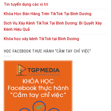
Tin tuyển dụng các vị trí
Khóa Học Bán Hàng Trên TikTok Tại Bình Dương
Dịch Vụ Xây Kênh TikTok Tại Bình Dương: Bí Quyết Xây
Kênh Hiệu Quả
Khóa học xây kênh TikTok tại Bình Dương
HỌC FACEBOOK THỰC HÀNH “CẦM TAY CHỈ VIỆC”