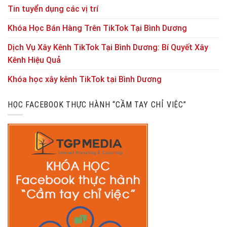
Tin tuyển dụng các vị trí
Khóa Học Bán Hàng Trên TikTok Tại Bình Dương
Dịch Vụ Xây Kênh TikTok Tại Bình Dương: Bí Quyết Xây
Kênh Hiệu Quả
Khóa học xây kênh TikTok tại Bình Dương
HỌC FACEBOOK THỰC HÀNH “CẦM TAY CHỈ VIỆC”