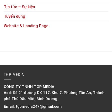
Tin tức – Sự kiện
Tuyển dụng
Website & Landing Page
TGP MEDIA
CÔNG TY TNHH TGP MEDIA
Add:
Số 21 đường ĐX 117, Khu 7, Phuờng Tân An, Thành
phố Thủ Dầu Một, Bình Dương
Email:
tgpmedia247@gmail.com