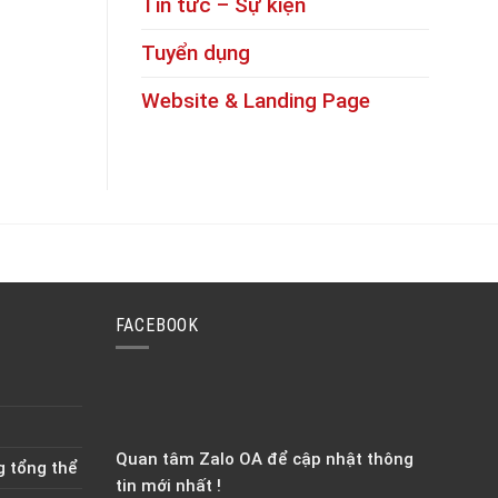
Tin tức – Sự kiện
Tuyển dụng
Website & Landing Page
FACEBOOK
Quan tâm Zalo OA để cập nhật thông
g tổng thể
tin mới nhất !