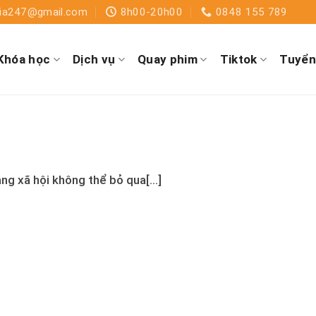
dia247@gmail.com
8h00-20h00
0848 155 789
Khóa học
Dịch vụ
Quay phim
Tiktok
Tuyển
n
 xã hội không thể bỏ qua[...]