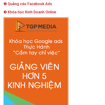
❷ Quảng cáo Facebook Ads
❸ Khóa học Kinh Doanh Online