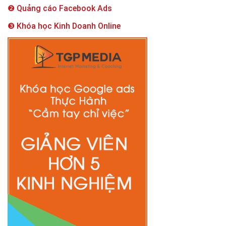
❷ Quảng cáo Facebook Ads
❸ Khóa học Kinh Doanh Online