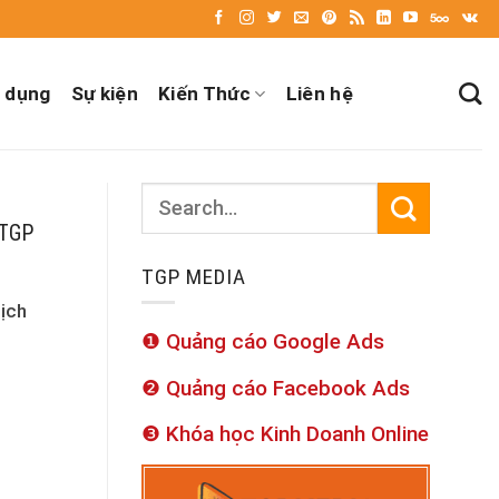
 dụng
Sự kiện
Kiến Thức
Liên hệ
】TGP
TGP MEDIA
dịch
❶ Quảng cáo Google Ads
❷ Quảng cáo Facebook Ads
❸ Khóa học Kinh Doanh Online