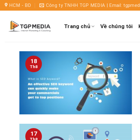
HCM - BD
Công ty TNHH TGP MEDIA | Email: tgpme
Trang chủ
Về chúng tôi
18
Th8
17
Th8