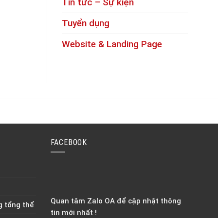
Tin tức – Sự kiện
Tuyển dụng
Website & Landing Page
FACEBOOK
Quan tâm Zalo OA để cập nhật thông
g tổng thể
tin mới nhất !