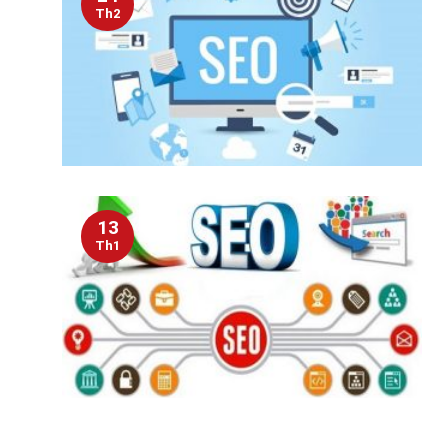
Th2
13
Th1