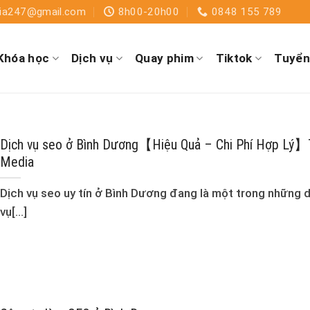
dia247@gmail.com
8h00-20h00
0848 155 789
Khóa học
Dịch vụ
Quay phim
Tiktok
Tuyển
Dịch vụ seo ở Bình Dương【Hiệu Quả – Chi Phí Hợp Lý
Media
Dịch vụ seo uy tín ở Bình Dương đang là một trong những 
vụ[...]