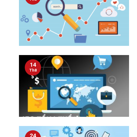
14
Th8
24