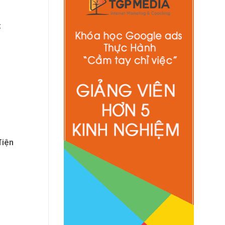
t
điện