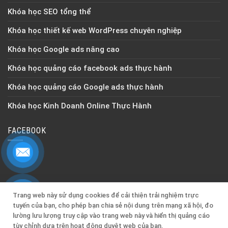
Khóa học SEO tổng thể
Khóa học thiết kế web WordPress chuyên nghiệp
Khóa học Google ads nâng cao
Khóa học quảng cáo facebook ads thực hành
Khóa học quảng cáo Google ads thực hành
Khóa học Kinh Doanh Online Thực Hành
FACEBOOK
Quan tâm Zalo OA để cập nhật thông tin mới nhất !
Trang web này sử dụng cookies để cải thiện trải nghiệm trực
tuyến của bạn, cho phép bạn chia sẻ nội dung trên mạng xã hội, đo
lường lưu lượng truy cập vào trang web này và hiển thị quảng cáo
Copyright © 2026 | Quản lý & Điều hành bởi
TGP MEDIA
tùy chỉnh dựa trên hoạt động duyệt web của bạn.