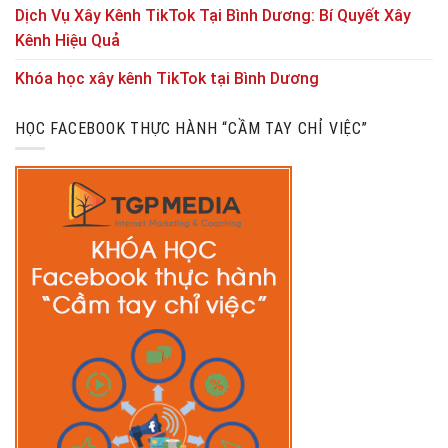
Dịch Vụ Xây Kênh TikTok Tại Bình Dương: Bí Quyết Xây
Kênh Hiệu Quả
Khóa học xây kênh TikTok tại Bình Dương
HỌC FACEBOOK THỰC HÀNH “CẦM TAY CHỈ VIỆC”