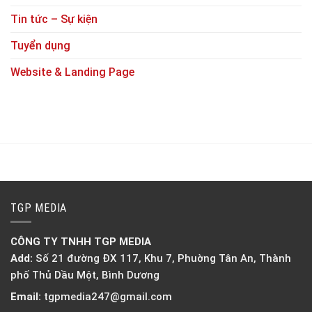
Tin tức – Sự kiện
Tuyển dụng
Website & Landing Page
TGP MEDIA
CÔNG TY TNHH TGP MEDIA
Add:
Số 21 đường ĐX 117, Khu 7, Phuờng Tân An, Thành
phố Thủ Dầu Một, Bình Dương
Email:
tgpmedia247@gmail.com