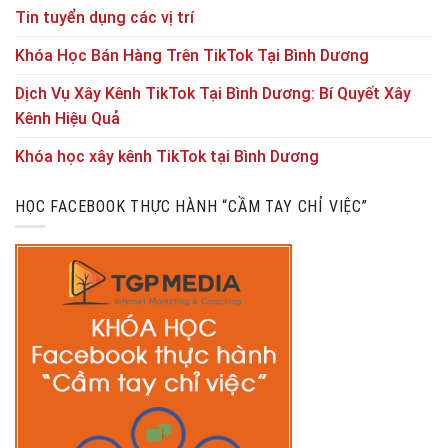
Tin tuyển dụng các vị trí
Khóa Học Bán Hàng Trên TikTok Tại Bình Dương
Dịch Vụ Xây Kênh TikTok Tại Bình Dương: Bí Quyết Xây
Kênh Hiệu Quả
Khóa học xây kênh TikTok tại Bình Dương
HỌC FACEBOOK THỰC HÀNH “CẦM TAY CHỈ VIỆC”