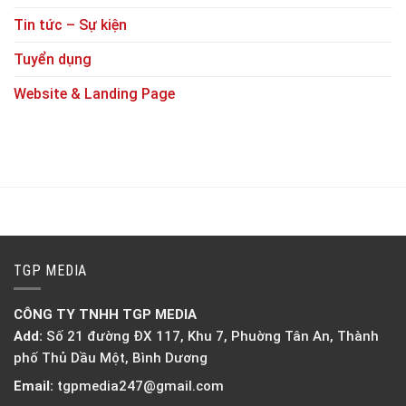
Tin tức – Sự kiện
Tuyển dụng
Website & Landing Page
TGP MEDIA
CÔNG TY TNHH TGP MEDIA
Add:
Số 21 đường ĐX 117, Khu 7, Phuờng Tân An, Thành
phố Thủ Dầu Một, Bình Dương
Email:
tgpmedia247@gmail.com