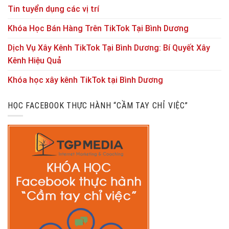
Tin tuyển dụng các vị trí
Khóa Học Bán Hàng Trên TikTok Tại Bình Dương
Dịch Vụ Xây Kênh TikTok Tại Bình Dương: Bí Quyết Xây
Kênh Hiệu Quả
Khóa học xây kênh TikTok tại Bình Dương
HỌC FACEBOOK THỰC HÀNH “CẦM TAY CHỈ VIỆC”